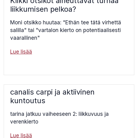
Klikki otsikot aiheuttavat turhaa
liikkumisen pelkoa?
Moni otsikko huutaa: "Ethän tee tätä virhettä
salilla" tai "vartalon kierto on potentiaalisesti
vaarallinen"
Lue lisää
canalis carpi ja aktiivinen
kuntoutus
tarina jatkuu vaiheeseen 2: liikkuvuus ja
verenkierto
Lue lisää