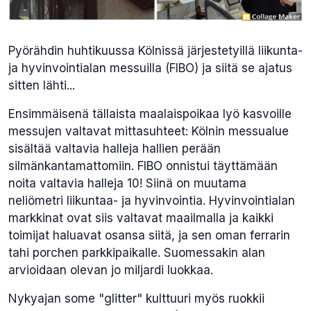
Pyörähdin huhtikuussa Kölnissä järjestetyillä liikunta-
ja hyvinvointialan messuilla (FIBO) ja siitä se ajatus
sitten lähti...
Ensimmäisenä tällaista maalaispoikaa lyö kasvoille
messujen valtavat mittasuhteet: Kölnin messualue
sisältää valtavia halleja hallien perään
silmänkantamattomiin. FIBO onnistui täyttämään
noita valtavia halleja 10! Siinä on muutama
neliömetri liikuntaa- ja hyvinvointia. Hyvinvointialan
markkinat ovat siis valtavat maailmalla ja kaikki
toimijat haluavat osansa siitä, ja sen oman ferrarin
tahi porchen parkkipaikalle. Suomessakin alan
arvioidaan olevan jo miljardi luokkaa.
Nykyajan some "glitter" kulttuuri myös ruokkii