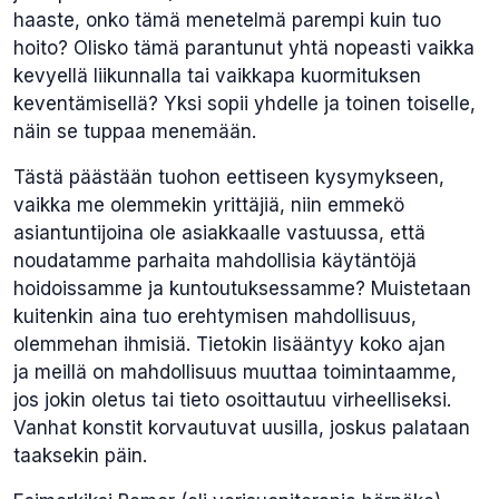
haaste, onko tämä menetelmä parempi kuin tuo
hoito? Olisko tämä parantunut yhtä nopeasti vaikka
kevyellä liikunnalla tai vaikkapa kuormituksen
keventämisellä? Yksi sopii yhdelle ja toinen toiselle,
näin se tuppaa menemään.
Tästä päästään tuohon eettiseen kysymykseen,
vaikka me olemmekin yrittäjiä, niin emmekö
asiantuntijoina ole asiakkaalle vastuussa, että
noudatamme parhaita mahdollisia käytäntöjä
hoidoissamme ja kuntoutuksessamme? Muistetaan
kuitenkin aina tuo erehtymisen mahdollisuus,
olemmehan ihmisiä. Tietokin lisääntyy koko ajan
ja meillä on mahdollisuus muuttaa toimintaamme,
jos jokin oletus tai tieto osoittautuu virheelliseksi.
Vanhat konstit korvautuvat uusilla, joskus palataan
taaksekin päin.