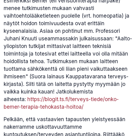
Esimerkiksi Bemer (eli verisuoniterapia härpäke)
menee tutkimusten mukaan vahvasti
vaihtoehtolääketieteen puolelle (vrt. homeopatia) ja
näytöt hoidon toimivuudesta ovat erittäin
kyseenalaisia. Asiaa on pohtinut mm. Professori
Juhani Knuuti useammassakin julkaisussaan: "Aalto-
yliopiston tutkijat mittasivat laitteen teknisiä
toimintoja ja totesivat ettei laitteella voi olla mitään
hoidollista tehoa. Tutkimuksen mukaan laitteen
tuottama sähkökenttä oli liian pieni vaikuttaakseen
ihmiseen" (Suora lainaus Kauppatavarana terveys-
kirjasta). Silti tätä on laitetta pystytty myymään jo
vaikka kuinka kauan! Jatkolukemista
aiheesta:
https://blogit.ts.fi/terveys-
tiede/onko-
bemer-terapia-
tehokasta-hoitoa/
Pelkään, että vastaavien tapausten yleistyessään
nakerramme uskottavuuttamme
kuntoutuksen/terveyden asiantuntijoina. Riittääkö