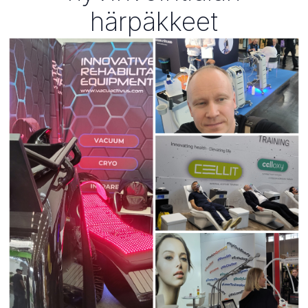
härpäkkeet