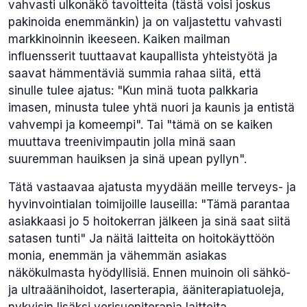
vahvasti ulkonäkö tavoitteita (tästä voisi joskus
pakinoida enemmänkin) ja on valjastettu vahvasti
markkinoinnin ikeeseen. Kaiken mailman
influensserit tuuttaavat kaupallista yhteistyötä ja
saavat hämmentäviä summia rahaa siitä, että
sinulle tulee ajatus: "Kun minä tuota palkkaria
imasen, minusta tulee yhtä nuori ja kaunis ja entistä
vahvempi ja komeempi". Tai "tämä on se kaiken
muuttava treenivimpautin jolla minä saan
suuremman hauiksen ja sinä upean pyllyn".
Tätä vastaavaa ajatusta myydään meille terveys- ja
hyvinvointialan toimijoille lauseilla: "Tämä parantaa
asiakkaasi jo 5 hoitokerran jälkeen ja sinä saat siitä
satasen tunti" Ja näitä laitteita on hoitokäyttöön
monia, enemmän ja vähemmän asiakas
näkökulmasta hyödyllisiä. Ennen muinoin oli sähkö-
ja ultraäänihoidot, laserterapia, ääniterapiatuoleja,
nykyisin lisäksi verisuoniterapia laitteita,