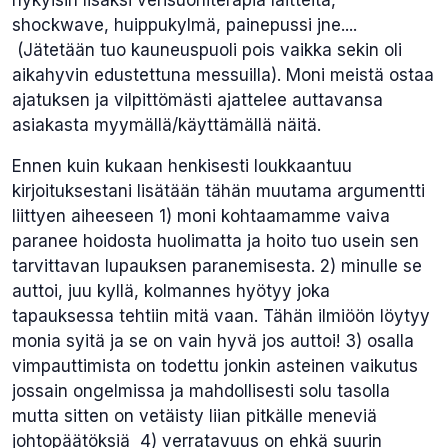
shockwave, huippukylmä, painepussi jne....
(Jätetään tuo kauneuspuoli pois vaikka sekin oli
aikahyvin edustettuna messuilla). Moni meistä ostaa
ajatuksen ja vilpittömästi ajattelee auttavansa
asiakasta myymällä/käyttämällä näitä.
Ennen kuin kukaan henkisesti loukkaantuu
kirjoituksestani lisätään tähän muutama argumentti
liittyen aiheeseen 1) moni kohtaamamme vaiva
paranee hoidosta huolimatta ja hoito tuo usein sen
tarvittavan lupauksen paranemisesta. 2) minulle se
auttoi, juu kyllä, kolmannes hyötyy joka
tapauksessa tehtiin mitä vaan. Tähän ilmiöön löytyy
monia syitä ja se on vain hyvä jos auttoi! 3) osalla
vimpauttimista on todettu jonkin asteinen vaikutus
jossain ongelmissa ja mahdollisesti solu tasolla
mutta sitten on vetäisty liian pitkälle meneviä
johtopäätöksiä 4) verratavuus on ehkä suurin