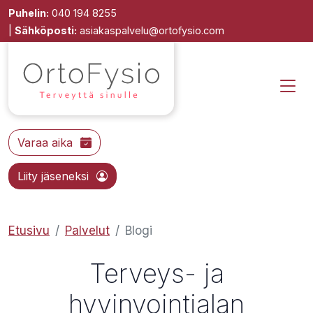
Puhelin:
040 194 8255
|
Sähköposti:
asiakaspalvelu@ortofysio.com
Varaa aika
Liity jäseneksi
Etusivu
Palvelut
Blogi
Terveys- ja
hyvinvointialan