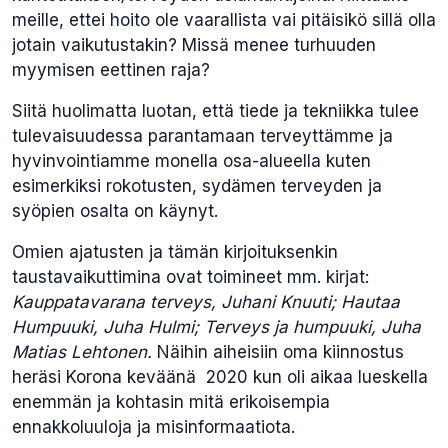
meille, ettei hoito ole vaarallista vai pitäisikö sillä olla
jotain vaikutustakin? Missä menee turhuuden
myymisen eettinen raja?
Siitä huolimatta luotan, että tiede ja tekniikka tulee
tulevaisuudessa parantamaan terveyttämme ja
hyvinvointiamme monella osa-alueella kuten
esimerkiksi rokotusten, sydämen terveyden ja
syöpien osalta on käynyt.
Omien ajatusten ja tämän kirjoituksenkin
taustavaikuttimina ovat toimineet mm. kirjat:
Kauppatavarana terveys, Juhani Knuuti; Hautaa
Humpuuki, Juha Hulmi; Terveys ja humpuuki, Juha
Matias Lehtonen.
Näihin aiheisiin oma kiinnostus
heräsi Korona keväänä 2020 kun oli aikaa lueskella
enemmän ja kohtasin mitä erikoisempia
ennakkoluuloja ja misinformaatiota.